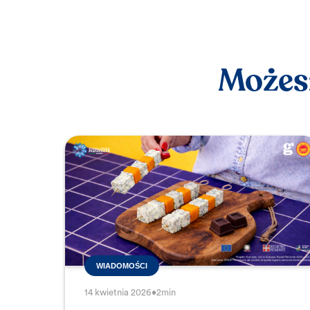
Możesz
WIADOMOŚCI
14 kwietnia 2026
•
2min