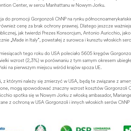
vention Center, w sercu Manhattanu w Nowym Jorku.
zja do promocji Gorgonzoli ChNP na rynku północnoamerykański
i również cenę za brak ochrony prawnej. Dlatego jeszcze ważniej
ublicznej, jak twierdzi Prezes Konsorcjum, Antonio Auricchio, jak
znie „Made in Italy”, powstałej z surowca i kunsztu włoskich se
iesiącach tego roku do USA poleciało 5605 kręgów Gorgonzoli
ewielki wzrost (2,3%) w porównaniu z tym samym okresem ubiegłe
ski na pierwszym miejscu wśród krajów spoza UE.
, z którymi należy się zmierzyć w USA, będą te związane z amery
rdzone, mogą spowodować znaczny wzrost kosztów Gorgonzoli 
icchio spotka się w Nowym Jorku z włoską ambasador, Mariange
ane z ochroną w USA Gorgonzoli i innych włoskich serów ChNP