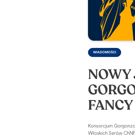
WIADOMOŚCI
NOWY 
GORGO
FANCY
Konsorcjum Gorgonzol
Włoskich Serów ChNP 