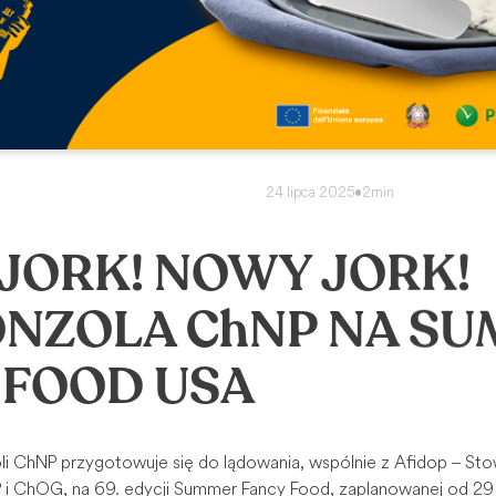
24 lipca 2025
•
2min
JORK! NOWY JORK!
NZOLA ChNP NA S
 FOOD USA
i ChNP przygotowuje się do lądowania, wspólnie z Afidop – St
i ChOG, na 69. edycji Summer Fancy Food, zaplanowanej od 29 