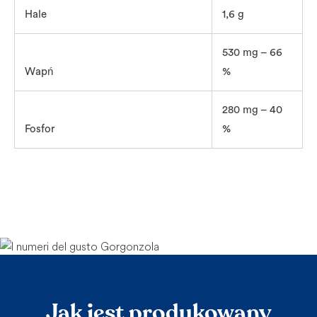
Hale
1,6 g
530 mg – 66
Wapń
%
280 mg – 40
Fosfor
%
Jak jest produkowany