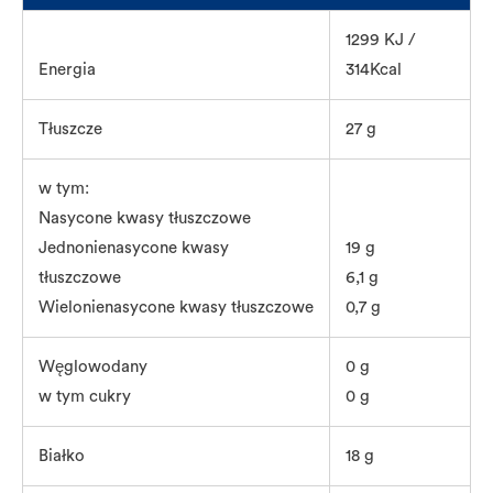
1299 KJ /
Energia
314Kcal
Tłuszcze
27 g
w tym:
Nasycone kwasy tłuszczowe
Jednonienasycone kwasy
19 g
tłuszczowe
6,1 g
Wielonienasycone kwasy tłuszczowe
0,7 g
Węglowodany
0 g
w tym cukry
0 g
Białko
18 g