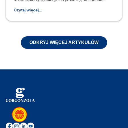
poprawnych norm higienicznych i praktyk operacyjnych
w
Czytaj więcej...
ODKRYJ WIĘCEJ ARTYKUŁÓW