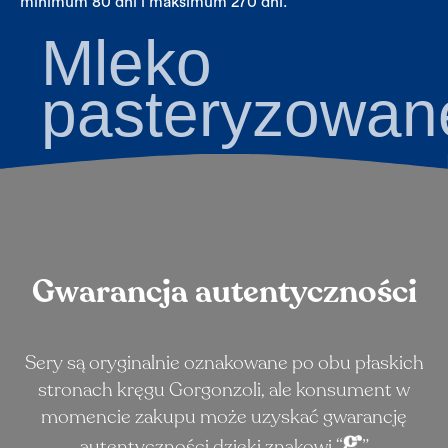
minimum 80 dni i maksimum 270 dni.
Mleko
pasteryzowan
Gwarancja autentyczności
Sery są oryginalnie oznakowane po obu płaskich
stronach kręgu Gorgonzoli, ale konsument w
momencie zakupu może uzyskać gwarancję
autentyczności dzięki znakowi “
”