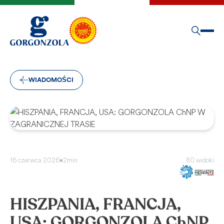
WIADOMOŚCI
16 czerwca 2026
•
2min
80 widoki
HISZPANIA, FRANCJA,
USA: GORGONZOLA ChNP