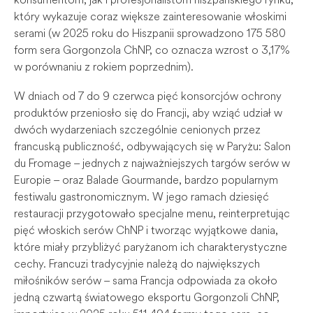
który wykazuje coraz większe zainteresowanie włoskimi
serami (w 2025 roku do Hiszpanii sprowadzono 175 580
form sera Gorgonzola ChNP, co oznacza wzrost o 3,17%
w porównaniu z rokiem poprzednim).
W dniach od 7 do 9 czerwca pięć konsorcjów ochrony
produktów przeniosło się do Francji, aby wziąć udział w
dwóch wydarzeniach szczególnie cenionych przez
francuską publiczność, odbywających się w Paryżu: Salon
du Fromage – jednych z najważniejszych targów serów w
Europie – oraz Balade Gourmande, bardzo popularnym
festiwalu gastronomicznym. W jego ramach dziesięć
restauracji przygotowało specjalne menu, reinterpretując
pięć włoskich serów ChNP i tworząc wyjątkowe dania,
które miały przybliżyć paryżanom ich charakterystyczne
cechy. Francuzi tradycyjnie należą do największych
miłośników serów – sama Francja odpowiada za około
jedną czwartą światowego eksportu Gorgonzoli ChNP,