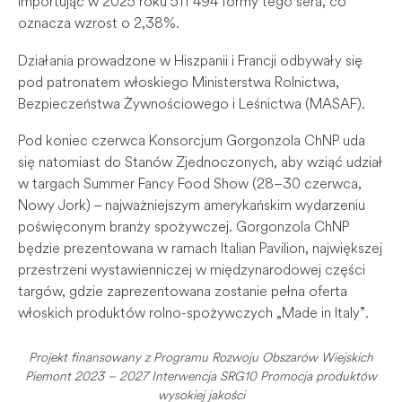
importując w 2025 roku 511 494 formy tego sera, co
oznacza wzrost o 2,38%.
Działania prowadzone w Hiszpanii i Francji odbywały się
pod patronatem włoskiego Ministerstwa Rolnictwa,
Bezpieczeństwa Żywnościowego i Leśnictwa (MASAF).
Pod koniec czerwca Konsorcjum Gorgonzola ChNP uda
się natomiast do Stanów Zjednoczonych, aby wziąć udział
w targach Summer Fancy Food Show (28–30 czerwca,
Nowy Jork) – najważniejszym amerykańskim wydarzeniu
poświęconym branży spożywczej. Gorgonzola ChNP
będzie prezentowana w ramach Italian Pavilion, największej
przestrzeni wystawienniczej w międzynarodowej części
targów, gdzie zaprezentowana zostanie pełna oferta
włoskich produktów rolno-spożywczych „Made in Italy”.
Projekt finansowany z Programu Rozwoju Obszarów Wiejskich
Piemont 2023 – 2027 Interwencja SRG10 Promocja produktów
wysokiej jakości