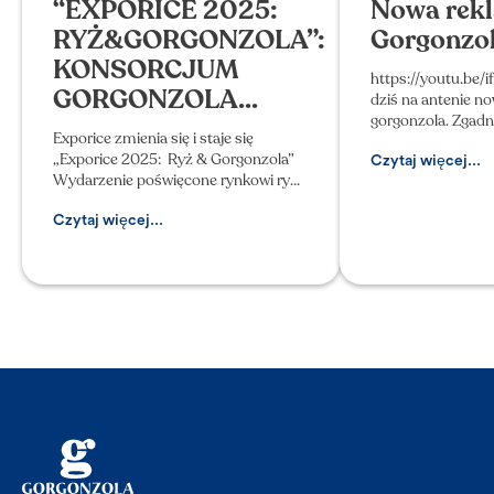
“EXPORICE 2025:
Nowa rekl
RYŻ&GORGONZOLA”:
Gorgonzo
KONSORCJUM
https://youtu.be/i
GORGONZOLA...
dziś na antenie n
gorgonzola. Zgadn
Exporice zmienia się i staje się
Rozpoznajecie tę
„Exporice 2025: Ryż & Gorgonzola”
macie jej imię na k
Czytaj więcej...
Wydarzenie poświęcone rynkowi ryżu
i produktom regionalnym z Novary,
które odbywa się już po raz dwunasty,
Czytaj więcej...
wzbogaca się w tym ro