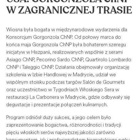
W ZAGRANICZNEJ TRASIE
Wiosna była bogata w międzynarodowe wydarzenia dla
Konsorcjum Gorgonzola ChNP. Od połowy marca do
końca maja Gorgonzola ChNP była bohaterem szeregu
inicjatyw w Hiszpanii, realizowanych wspólnie z serami
Asiago ChNP, Pecorino Sardo ChNP, Quartirolo Lombardo
ChNP i Taleggio ChNP. Działania obejmowały organizację
szkolenia w Izbie Handlowej w Madrycie, udział we
wspólnym stoisku podczas targów Salón de Gourmets
oraz uczestnictwo w Tygodniach Włoskiego Sera w
restauracji La Carbonera w Madrycie, gdzie odbywały się
degustacje i prezentacje połączeń kulinarnych.
Program odniósł duży sukces, a jego celem było
zaprezentowanie bogactwa, różnorodności i tradycji
pięciu włoskich serów najwyższej jakości zarówno
konsumentom, jak i profesjonalistom hiszpańskiego rynku,