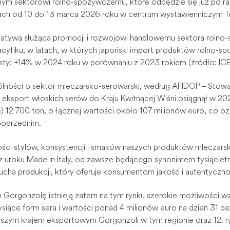
m sektorowi rolno-spożywczemu, które odbędzie się już po raz 
ach od 10 do 13 marca 2026 roku w centrum wystawienniczym To
cjatywa służąca promocji i rozwojowi handlowemu sektora roln
 Pacyfiku, w latach, w których japoński import produktów rolno
ty: +14% w 2024 roku w porównaniu z 2023 rokiem (źródło: ICE
ólności o sektor mleczarsko-serowarski, według AFIDOP – Stow
ksport włoskich serów do Kraju Kwitnącej Wiśni osiągnął w 202
 12 700 ton, o łącznej wartości około 107 milionów euro, co o
poprzednim.
ści stylów, konsystencji i smaków naszych produktów mleczarski
z uroku Made in Italy, od zawsze będącego synonimem tysiąclet
cha produkcji, który oferuje konsumentom jakość i autentyczno
h Gorgonzolę istnieją zatem na tym rynku szerokie możliwości wz
siące form sera i wartości ponad 4 milionów euro na dzień 31 pa
ejszym krajem eksportowym Gorgonzoli w tym regionie oraz 12. r