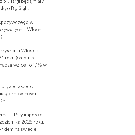
51. Targi będą miały
kyo Big Sight.
o-spożywczego w
-spożywczych z Włoch
).
arzyszenia Włoskich
4 roku (ostatnie
znacza wzrost o 1,1% w
ch, ale także ich
niego know-how i
ść.
rostu. Przy imporcie
ździernika 2025 roku,
ynkiem na świecie