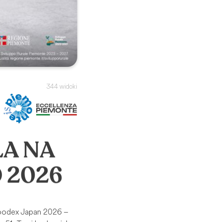
344 widoki
A NA
 2026
Foodex Japan 2026 –