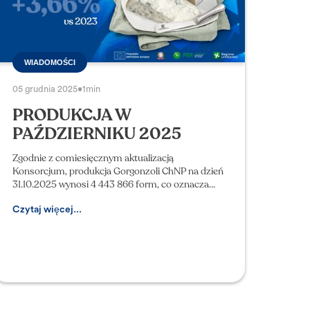
WIADOMOŚCI
05 grudnia 2025
•
1min
PRODUKCJA W
PAŹDZIERNIKU 2025
Zgodnie z comiesięcznym aktualizacją
Konsorcjum, produkcja Gorgonzoli ChNP na dzień
31.10.2025 wynosi 4 443 866 form, co oznacza
wzrost w porównaniu z rokiem poprzednim o 79
554 formy (+1,82%) oraz wz
Czytaj więcej...