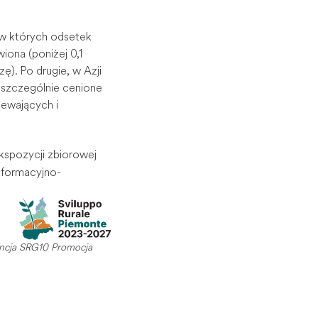
, w których odsetek
wiona (poniżej 0,1
ę). Po drugie, w Azji
 szczególnie cenione
zewających i
ekspozycji zbiorowej
nformacyjno-
encja SRG10 Promocja