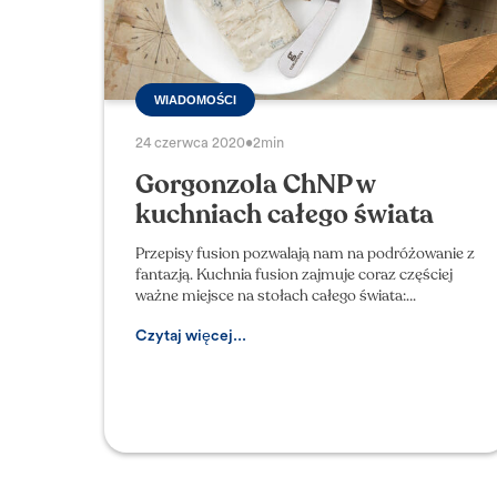
WIADOMOŚCI
24 czerwca 2020
•
2min
Gorgonzola ChNP w
kuchniach całego świata
Przepisy fusion pozwalają nam na podróżowanie z
fantazją. Kuchnia fusion zajmuje coraz częściej
ważne miejsce na stołach całego świata:
anglosaski termin fusion oznacza właśnie
połączenie rozumiane j
Czytaj więcej...