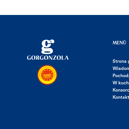
MENÙ
Strona
Wiadom
Pochodz
W kuch
Konsor
Kontak