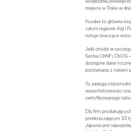
wydarzeniu poświęcony
miejsce w Tokio w dni
Foodex to główna ini
całym regionie Azji i
notuje znaczące wzros
Jeśli chodzi w szczeg
Serów ChNP i ChOG – e
dostępne dane roczne)
porównaniu z rokiem 
To zasługa różnorodno
wszechstronności ora
certyfikowanego łańcu
Dla firm produkującyc
przekraczającym 33 ty
Japonia jest najważni