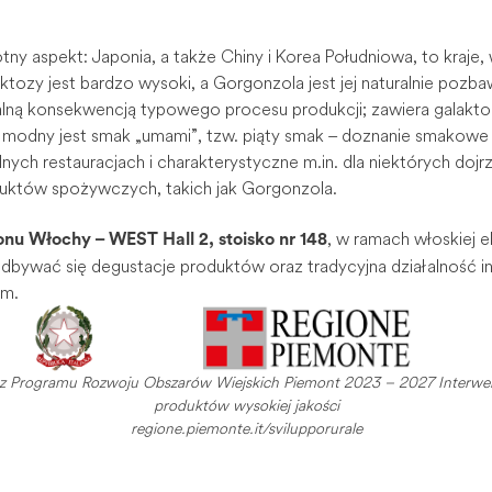
otny aspekt: Japonia, a także Chiny i Korea Południowa, to kraje
aktozy jest bardzo wysoki, a Gorgonzola jest jej naturalnie pozba
ralną konsekwencją typowego procesu produkcji; zawiera galaktoz
 modny jest smak „umami”, tzw. piąty smak – doznanie smakowe
ych restauracjach i charakterystyczne m.in. dla niektórych dojr
któw spożywczych, takich jak Gorgonzola.
, w ramach włoskiej 
onu Włochy – WEST Hall 2, stoisko nr 148
odbywać się degustacje produktów oraz tradycyjna działalność i
um.
 z Programu Rozwoju Obszarów Wiejskich Piemont 2023 – 2027 Interw
produktów wysokiej jakości
regione.piemonte.it/svilupporurale