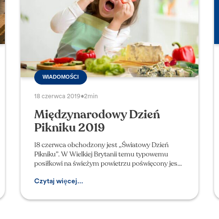
WIADOMOŚCI
18 czerwca 2019
•
2min
Międzynarodowy Dzień
Pikniku 2019
18 czerwca obchodzony jest „Światowy Dzień
Pikniku”. W Wielkiej Brytanii temu typowemu
posiłkowi na świeżym powietrzu poświęcony jest
cały tydzień (w tym roku od 16 do 25 czerwca),
podczas gdy w Austr
Czytaj więcej...