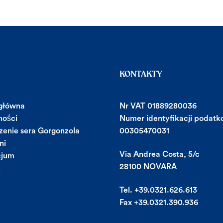
KONTAKTY
 główna
Nr VAT 01889280036
ości
Numer identyfikacji podatk
enie sera Gorgonzola
00305470031
ni
Via Andrea Costa, 5/c
cjum
28100 NOVARA
t
Tel. +39.0321.626.613
Fax +39.0321.390.936