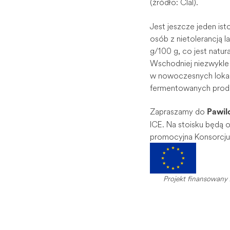
(źródło: Clal).
Jest jeszcze jeden ist
osób z nietolerancją l
g/100 g, co jest natu
Wschodniej niezwykle
w nowoczesnych lokaln
fermentowanych produ
Zapraszamy do
Pawil
ICE. Na stoisku będą 
promocyjna Konsorcj
Projekt finansowany