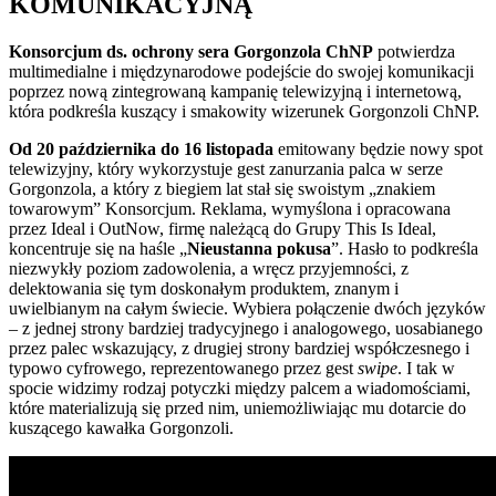
KOMUNIKACYJNĄ
Konsorcjum ds. ochrony sera Gorgonzola ChNP
potwierdza
multimedialne i międzynarodowe podejście do swojej komunikacji
poprzez nową zintegrowaną kampanię telewizyjną i internetową,
która podkreśla kuszący i smakowity wizerunek Gorgonzoli ChNP.
Od 20 października do 16 listopada
emitowany będzie nowy spot
telewizyjny, który wykorzystuje gest zanurzania palca w serze
Gorgonzola, a który z biegiem lat stał się swoistym „znakiem
towarowym” Konsorcjum. Reklama, wymyślona i opracowana
przez Ideal i OutNow, firmę należącą do Grupy This Is Ideal,
koncentruje się na haśle „
Nieustanna pokusa
”. Hasło to podkreśla
niezwykły poziom zadowolenia, a wręcz przyjemności, z
delektowania się tym doskonałym produktem, znanym i
uwielbianym na całym świecie. Wybiera połączenie dwóch języków
– z jednej strony bardziej tradycyjnego i analogowego, uosabianego
przez palec wskazujący, z drugiej strony bardziej współczesnego i
typowo cyfrowego, reprezentowanego przez gest
swipe
. I tak w
spocie widzimy rodzaj potyczki między palcem a wiadomościami,
które materializują się przed nim, uniemożliwiając mu dotarcie do
kuszącego kawałka Gorgonzoli.