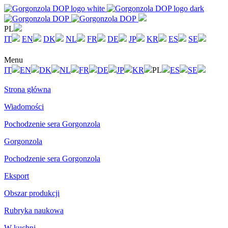
PL
IT
EN
DK
NL
FR
DE
JP
KR
ES
SE
Menu
IT
EN
DK
NL
FR
DE
JP
KR
PL
ES
SE
Strona główna
Wiadomości
Pochodzenie sera Gorgonzola
Gorgonzola
Pochodzenie sera Gorgonzola
Eksport
Obszar produkcji
Rubryka naukowa
W kuchni