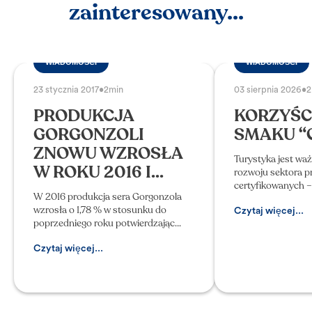
zainteresowany...
WIADOMOŚCI
WIADOMOŚCI
23 stycznia 2017
•
2min
03 sierpnia 2026
•
2
PRODUKCJA
KORZYŚC
GORGONZOLI
SMAKU “
ZNOWU WZROSŁA
Turystyka jest w
W ROKU 2016 I...
rozwoju sektora 
certyfikowanych 
W 2016 produkcja sera Gorgonzola
Potwierdza to ref
wzrosła o 1,78 % w stosunku do
systemu oznaczeń
Czytaj więcej...
poprzedniego roku potwierdzając
2024 roku, która 
trend wzrostowy obserwowany od
we Włosze
2013 r. W zakończonym właśnie roku
Czytaj więcej...
37 wytwórni serów, rozmieszczonych
w