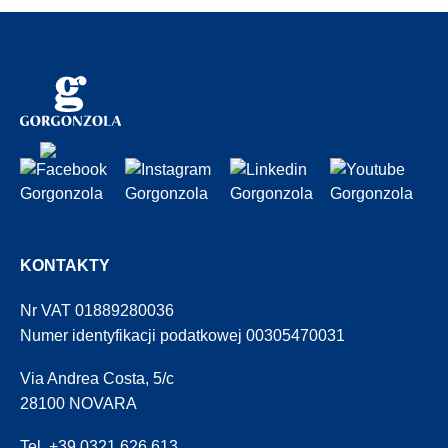
KONTAKTY
Nr VAT 01889280036
Numer identyfikacji podatkowej 00305470031
Via Andrea Costa, 5/c
28100 NOVARA
Tel. +39.0321.626.613