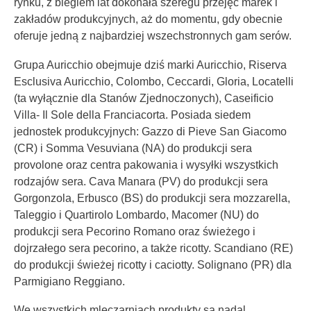
rynku, z biegiem lat dokonała szeregu przejęć marek i
zakładów produkcyjnych, aż do momentu, gdy obecnie
oferuje jedną z najbardziej wszechstronnych gam serów.
Grupa Auricchio obejmuje dziś marki Auricchio, Riserva
Esclusiva Auricchio, Colombo, Ceccardi, Gloria, Locatelli
(ta wyłącznie dla Stanów Zjednoczonych), Caseificio
Villa- Il Sole della Franciacorta. Posiada siedem
jednostek produkcyjnych: Gazzo di Pieve San Giacomo
(CR) i Somma Vesuviana (NA) do produkcji sera
provolone oraz centra pakowania i wysyłki wszystkich
rodzajów sera. Cava Manara (PV) do produkcji sera
Gorgonzola, Erbusco (BS) do produkcji sera mozzarella,
Taleggio i Quartirolo Lombardo, Macomer (NU) do
produkcji sera Pecorino Romano oraz świeżego i
dojrzałego sera pecorino, a także ricotty. Scandiano (RE)
do produkcji świeżej ricotty i caciotty. Solignano (PR) dla
Parmigiano Reggiano.
We wszystkich mleczarniach produkty są nadal