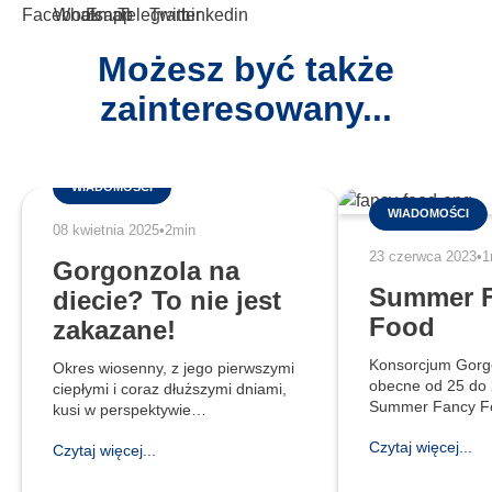
Możesz być także
zainteresowany...
WIADOMOŚCI
WIADOMOŚCI
08 kwietnia 2025
•
2min
23 czerwca 2023
•
1
Gorgonzola na
Summer 
diecie? To nie jest
Food
zakazane!
Konsorcjum Gorg
Okres wiosenny, z jego pierwszymi
obecne od 25 do 
ciepłymi i coraz dłuższymi dniami,
Summer Fancy F
kusi w perspektywie
Jorku. Wszystko jest gotowe do
nadchodzącego lata do przejścia na
Czytaj więcej...
udziału w tym tr
Czytaj więcej...
dietę bardziej dostosowaną do
wydarzeniu Stan
utraty kilku kilogramów. W takich
w Nowym Jorku! .