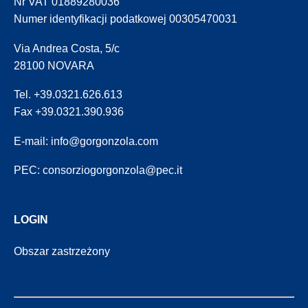
Nr VAT 01889280036
Numer identyfikacji podatkowej 00305470031
Via Andrea Costa, 5/c
28100 NOVARA
Tel. +39.0321.626.613
Fax +39.0321.390.936
E-mail:
info@gorgonzola.com
PEC:
consorziogorgonzola@pec.it
LOGIN
Obszar zastrzeżony